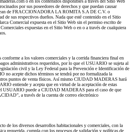
aderas.com o en los contenidos disponibles a través del Sitio Web
atrocinados por sus poseedores de derechos y que puedan causar
s que no sean de FRACCIONADORA LA ROMITA S.A DE C.V. o
edad de sus respectivos dueños. Nada que esté contenido en el Sitio
arca Comercial expuesta en el Sitio Web sin el permiso escrito de
ciales expuestas en el Sitio Web o en o a través de cualquiera
hos.
nforme a los valores comerciales y la corrida financiera final en
gos administrativos requeridos, por lo que el USUARIO se sujeta al
ación civil y la Ley Federal para la Prevención e Identificación de
IO no acepte dichos términos se tendrá por no formalizada la
nuestros puntos de venta físicos. Así mismo CIUDAD MADERAS hará
ARIO entiende y acepta que en virtud de la aceptación de estas
era, el USUARIO puede a CIUDAD MADERAS para el caso de que
ACIDAD”, a través de la cuenta de correo electrónico
o de los diversos desarrollos habitacionales y comerciales, con la
a requerida, cumpla con los procesos de validación y políticas de