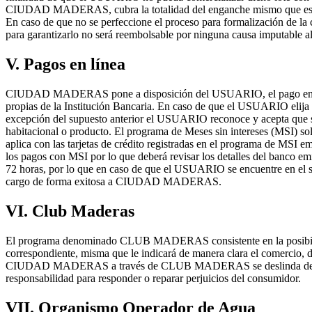
CIUDAD MADERAS, cubra la totalidad del enganche mismo que es variab
En caso de que no se perfeccione el proceso para formalización de la
para garantizarlo no será reembolsable por ninguna causa imputabl
V. Pagos en línea
CIUDAD MADERAS pone a disposición del USUARIO, el pago en línea d
propias de la Institución Bancaria. En caso de que el USUARIO elija c
excepción del supuesto anterior el USUARIO reconoce y acepta que 
habitacional o producto. El programa de Meses sin intereses (MSI) solo
aplica con las tarjetas de crédito registradas en el programa de MSI em
los pagos con MSI por lo que deberá revisar los detalles del banco emi
72 horas, por lo que en caso de que el USUARIO se encuentre en el sis
cargo de forma exitosa a CIUDAD MADERAS.
VI. Club Maderas
El programa denominado CLUB MADERAS consistente en la posibilidad
correspondiente, misma que le indicará de manera clara el comercio, 
CIUDAD MADERAS a través de CLUB MADERAS se deslinda de toda resp
responsabilidad para responder o reparar perjuicios del consumidor.
VII. Organismo Operador de Agua