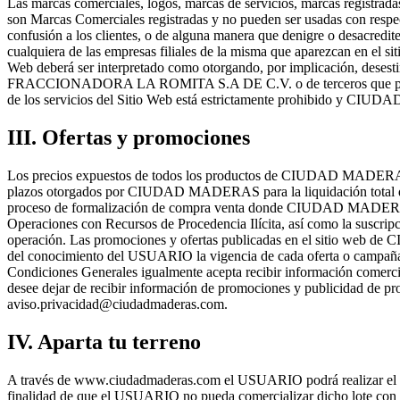
Las marcas comerciales, logos, marcas de servicios, marcas registra
son Marcas Comerciales registradas y no pueden ser usadas con respec
confusión a los clientes, o de alguna manera que denigre o desa
cualquiera de las empresas filiales de la misma que aparezcan en el si
Web deberá ser interpretado como otorgando, por implicación, desesti
FRACCIONADORA LA ROMITA S.A DE C.V. o de terceros que puedan se
de los servicios del Sitio Web está estrictamente prohibido y CIU
III. Ofertas y promociones
Los precios expuestos de todos los productos de CIUDAD MADERAS son 
plazos otorgados por CIUDAD MADERAS para la liquidación total de s
proceso de formalización de compra venta donde CIUDAD MADERAS le r
Operaciones con Recursos de Procedencia Ilícita, así como la suscrip
operación. Las promociones y ofertas publicadas en el sitio web
del conocimiento del USUARIO la vigencia de cada oferta o campaña p
Condiciones Generales igualmente acepta recibir información c
desee dejar de recibir información de promociones y publicidad de p
aviso.privacidad@ciudadmaderas.com.
IV. Aparta tu terreno
A través de www.ciudadmaderas.com el USUARIO podrá realizar el aparta
finalidad de que el USUARIO no pueda comercializar dicho lote con t