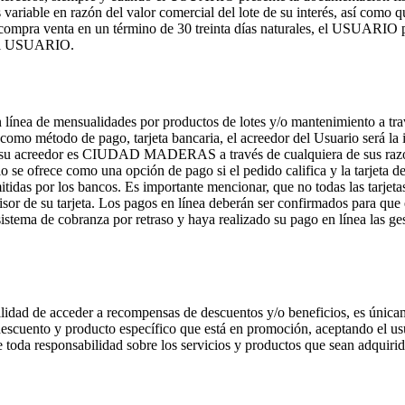
le en razón del valor comercial del lote de su interés, así como que 
 compra venta en un término de 30 treinta días naturales, el USUARIO 
e al USUARIO.
e mensualidades por productos de lotes y/o mantenimiento a través d
omo método de pago, tarjeta bancaria, el acreedor del Usuario será la i
su acreedor es CIUDAD MADERAS a través de cualquiera de sus razones 
 se ofrece como una opción de pago si el pedido califica y la tarjeta d
itidas por los bancos. Es importante mencionar, que no todas las tarjetas
sor de su tarjeta. Los pagos en línea deberán ser confirmados para que e
tema de cobranza por retraso y haya realizado su pago en línea las ges
 de acceder a recompensas de descuentos y/o beneficios, es únicamen
descuento y producto específico que está en promoción, aceptando el us
onsabilidad sobre los servicios y productos que sean adquiridos en 