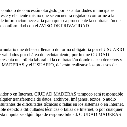
 contrato de concesión otorgado por las autoridades municipales
éste y el cliente mismo que se encuentra regulado conforme a la
ón de información necesaria para que sea procedente la contratación del
ará de conformidad con el AVISO DE PRIVACIDAD
rmulario que debe ser llenado de forma obligatoria por el USUARIO
 y validados por el área de reclutamiento, por lo que CIUDAD
senta una oferta laboral ni la contratación donde nacen derechos y
AD MADERAS y el USUARIO, deberán realizarse los procesos de
servidor o en Internet. CIUDAD MADERAS tampoco será responsable
quier transferencia de datos, archivos, imágenes, textos, o audio
antes de dificultades técnicas o fallas en los sistemas o en Internet.
ebido a dificultades técnicas o fallas de Internet, o por cualquier
o pueda imputarse algún tipo de responsabilidad. CIUDAD MADERAS