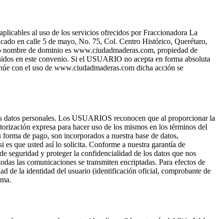
icables al uso de los servicios ofrecidos por Fraccionadora La
cado en calle 5 de mayo, No. 75, Col. Centro Histórico, Querétaro,
cuyo nombre de dominio es www.ciudadmaderas.com, propiedad de
os en este convenio. Si el USUARIO no acepta en forma absoluta
inúe con el uso de www.ciudadmaderas.com dicha acción se
sus datos personales. Los USUARIOS reconocen que al proporcionar la
rización expresa para hacer uso de los mismos en los términos del
su forma de pago, son incorporados a nuestra base de datos,
i es que usted así lo solicita. Conforme a nuestra garantía de
e seguridad y proteger la confidencialidad de los datos que nos
todas las comunicaciones se transmiten encriptadas. Para efectos de
e la identidad del usuario (identificación oficial, comprobante de
sma.