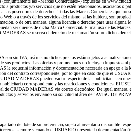
das (conjuntamente las «Marcas Comerciales») expuestas en www.ciudadm
to a productos y/o servicios que no estén relacionados, asociados o p
credite a sus poseedores de derechos. Todas las Marcas Comerciale
tio Web o a través de los servicios del mismo, si las hubiera, son propi
mación, o de otra manera, alguna licencia o derecho para usar alguna M
r dueños de dicha Marca Comercial. El mal uso de las Marcas Comer
DAD MADERAS se reserva el derecho de reclamación sobre dichos derec
sin IVA, así mismo dichos precios están sujetos a actualizaciones co
us productos. Las ofertas y promociones no incluyen impuestos ni pa
equerirá información y documentación necesaria en apego a la legisl
ción del contrato correspondiente, por lo que en caso de que el USUAR
 de CIUDAD MADERAS pueden variar respecto de las publicitadas en 
ublicitaria correspondiente y las restricciones y condiciones. El USU
omercial de CIUDAD MADERAS vía correo electrónico. De igual man
roductos y servicios enviando su solicitud al área de “AVISO DE PRIV
do del lote de su preferencia, sujeto al inventario disponible respect
erceros, siempre y cuando el USUARIO presente la documentación físic