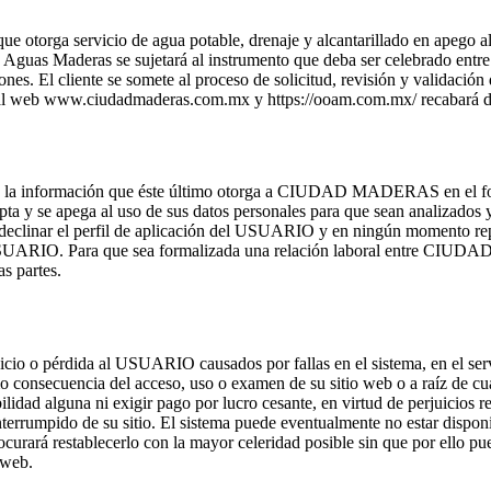
otorga servicio de agua potable, drenaje y alcantarillado en apego al
Aguas Maderas se sujetará al instrumento que deba ser celebrado entre 
cciones. El cliente se somete al proceso de solicitud, revisión y validaci
portal web www.ciudadmaderas.com.mx y https://ooam.com.mx/ recab
 a la información que éste último otorga a CIUDAD MADERAS en el fo
ta y se apega al uso de sus datos personales para que sean analizados
linar el perfil de aplicación del USUARIO y en ningún momento repre
UARIO. Para que sea formalizada una relación laboral entre CIUD
as partes.
io o pérdida al USUARIO causados por fallas en el sistema, en el 
consecuencia del acceso, uso o examen de su sitio web o a raíz de cual
alguna ni exigir pago por lucro cesante, en virtud de perjuicios result
ido de su sitio. El sistema puede eventualmente no estar disponible d
curará restablecerlo con la mayor celeridad posible sin que por ell
 web.