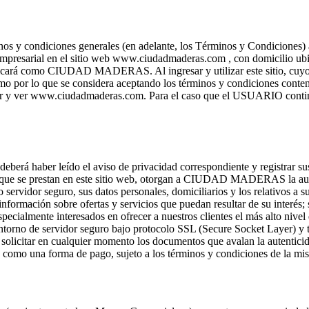
 condiciones generales (en adelante, los Términos y Condiciones) apl
empresarial en el sitio web www.ciudadmaderas.com , con domicilio ubi
entificará como CIUDAD MADERAS. Al ingresar y utilizar este sitio, 
o que se considera aceptando los términos y condiciones contenid
 usar y ver www.ciudadmaderas.com. Para el caso que el USUARIO cont
eberá haber leído el aviso de privacidad correspondiente y registrar 
os que se prestan en este sitio web, otorgan a CIUDAD MADERAS la auto
 servidor seguro, sus datos personales, domiciliarios y los relativos a 
nformación sobre ofertas y servicios que puedan resultar de su interés; s
ialmente interesados en ofrecer a nuestros clientes el más alto nivel d
 entorno de servidor seguro bajo protocolo SSL (Secure Socket Layer) y 
tar en cualquier momento los documentos que avalan la autenticidad d
 como una forma de pago, sujeto a los términos y condiciones de la mi