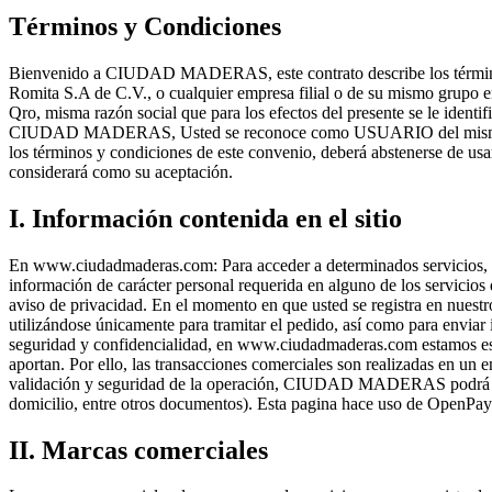
Términos y Condiciones
Bienvenido a CIUDAD MADERAS, este contrato describe los términos y
Romita S.A de C.V., o cualquier empresa filial o de su mismo grupo 
Qro, misma razón social que para los efectos del presente se le id
CIUDAD MADERAS, Usted se reconoce como USUARIO del mismo por l
los términos y condiciones de este convenio, deberá abstenerse de
considerará como su aceptación.
I. Información contenida en el sitio
En www.ciudadmaderas.com: Para acceder a determinados servicios, d
información de carácter personal requerida en alguno de los servici
aviso de privacidad. En el momento en que usted se registra en nuestro
utilizándose únicamente para tramitar el pedido, así como para enviar i
seguridad y confidencialidad, en www.ciudadmaderas.com estamos espec
aportan. Por ello, las transacciones comerciales son realizadas en un
validación y seguridad de la operación, CIUDAD MADERAS podrá solici
domicilio, entre otros documentos). Esta pagina hace uso de OpenPay
II. Marcas comerciales